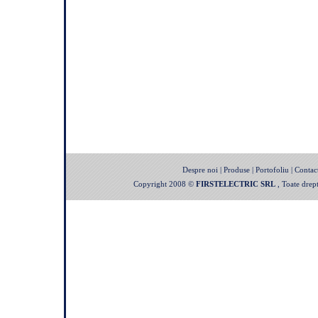
Despre noi
|
Produse
|
Portofoliu
|
Contac
Copyright 2008 ©
FIRSTELECTRIC SRL
, Toate drept